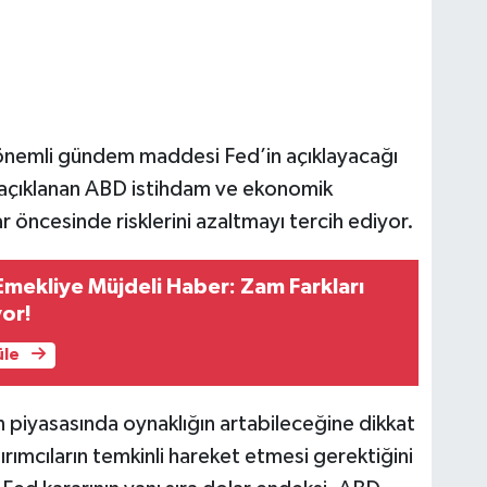
 önemli gündem maddesi Fed’in açıklayacağı
a açıklanan ABD istihdam ve ekonomik
rar öncesinde risklerini azaltmayı tercih ediyor.
Emekliye Müjdeli Haber: Zam Farkları
or!
üle
n piyasasında oynaklığın artabileceğine dikkat
ırımcıların temkinli hareket etmesi gerektiğini