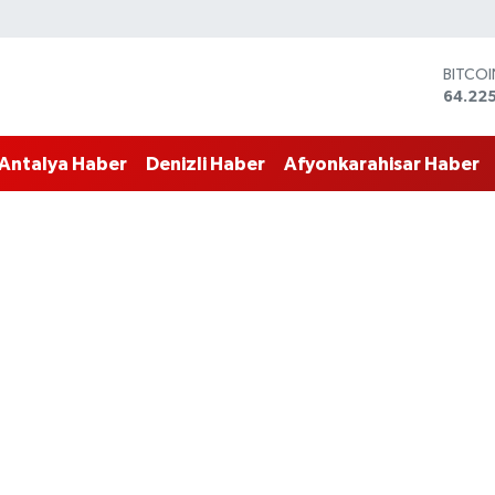
BITCO
64.225
DOLA
47,714
EURO
Antalya Haber
Denizli Haber
Afyonkarahisar Haber
55,03
STERLİ
64,24
GRAM 
6510.
BİST1
13.799