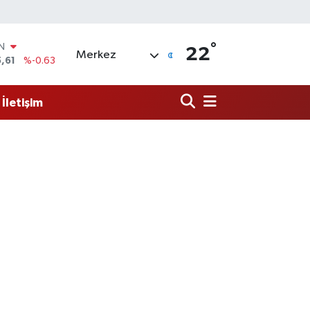
IN
°
22
,61
%-0.63
Merkez
R
3
%0.16
İletişim
17
%-0.02
N
63
%0.07
ALTIN
40
%0.45
00
%70