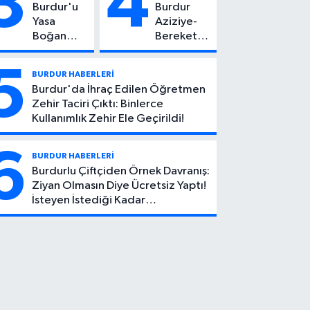
3
4
Burdur'u
Burdur
Kötü Haber!
Yasa
Aziziye-
Boğan
Bereket
Ölüm:
Köyü
Mehmet
Yolunda
5
BURDUR HABERLERİ
Can Atıcı
Feci Kaza:
Burdur'da İhraç Edilen Öğretmen
Genç
1 Ölü, 2
Zehir Taciri Çıktı: Binlerce
Yaşta
Yaralı
Kullanımlık Zehir Ele Geçirildi!
Yaşamını
Yitirdi
6
BURDUR HABERLERİ
Burdurlu Çiftçiden Örnek Davranış:
Ziyan Olmasın Diye Ücretsiz Yaptı!
İsteyen İstediği Kadar
Toplayabilecek