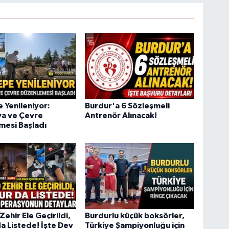
e Yenileniyor:
Burdur'a 6 Sözleşmeli
ya ve Çevre
Antrenör Alınacak!
mesi Başladı
Zehir Ele Geçirildi,
Burdurlu küçük boksörler,
a Listede! İşte Dev
Türkiye Şampiyonluğu için