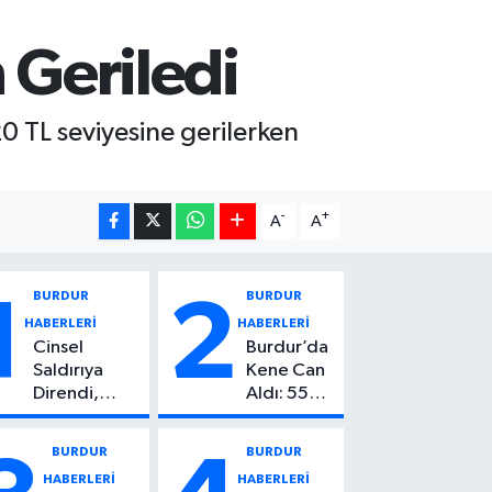
 Geriledi
20 TL seviyesine gerilerken
-
+
A
A
BURDUR
BURDUR
1
2
HABERLERİ
HABERLERİ
Cinsel
Burdur’da
Saldırıya
Kene Can
Direndi,
Aldı: 55
Başından
Yaşındaki
Vuruldu: 14
Kadın
BURDUR
BURDUR
Yaşındaki
Hayatını
HABERLERİ
HABERLERİ
Çocuktan
Kaybetti