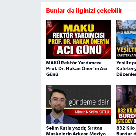
Bunlar da ilginizi çekebilir
MAKÜ Rektör Yardımcısı
Yeşiltep
Prof. Dr. Hakan Öner’in Acı
Kafeter
Günü
Düzenle
Selim Kutlu yazdı; Sırıtan
832 Kilo 
Maskelerin Arkası: Medya
Burdur d