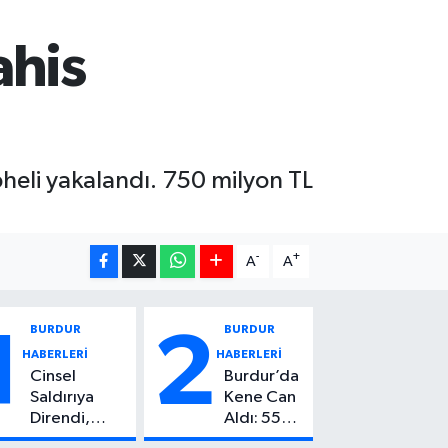
ahis
heli yakalandı. 750 milyon TL
-
+
A
A
BURDUR
BURDUR
1
2
HABERLERİ
HABERLERİ
Cinsel
Burdur’da
Saldırıya
Kene Can
Direndi,
Aldı: 55
Başından
Yaşındaki