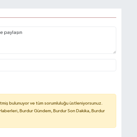
tmiş bulunuyor ve tüm sorumluluğu üstleniyorsunuz.
Haberleri, Burdur Gündem, Burdur Son Dakika, Burdur