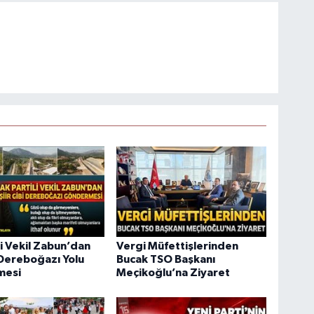
li Vekil Zabun’dan
Vergi Müfettişlerinden
i Dereboğazı Yolu
Bucak TSO Başkanı
mesi
Meçikoğlu’na Ziyaret