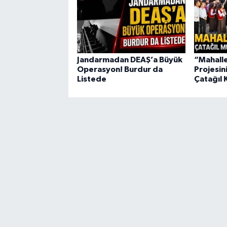
Jandarmadan DEAŞ’a Büyük
“Mahall
Operasyon! Burdur da
Projesin
Listede
Çatağıl 