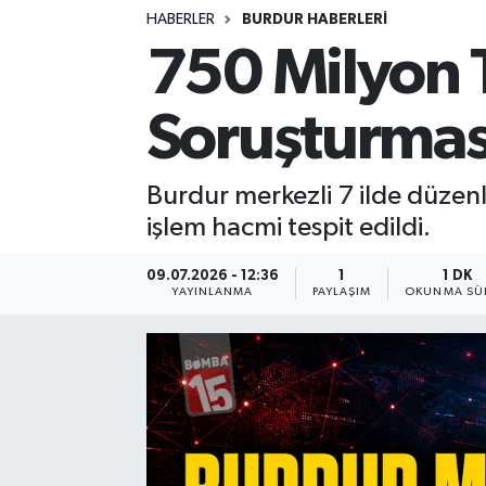
HABERLER
BURDUR HABERLERİ
Siyasetçi
750 Milyon T
Spor
Soruşturmas
Tebrik
Burdur merkezli 7 ilde düzen
Türkiye
işlem hacmi tespit edildi.
09.07.2026 - 12:36
1
1 DK
YAYINLANMA
PAYLAŞIM
OKUNMA SÜR