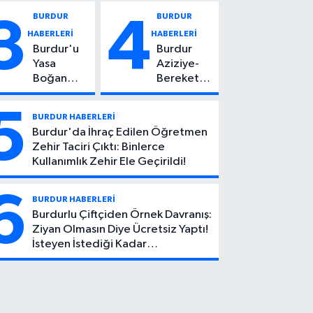
Vuruldu: 14
Kadın
BURDUR
BURDUR
3
4
Yaşındaki
Hayatını
HABERLERİ
HABERLERİ
Çocuktan
Kaybetti
Burdur'u
Burdur
Kötü Haber!
Yasa
Aziziye-
Boğan
Bereket
Ölüm:
Köyü
Mehmet
Yolunda
5
BURDUR HABERLERİ
Can Atıcı
Feci Kaza:
Burdur'da İhraç Edilen Öğretmen
Genç
1 Ölü, 2
Zehir Taciri Çıktı: Binlerce
Yaşta
Yaralı
Kullanımlık Zehir Ele Geçirildi!
Yaşamını
Yitirdi
6
BURDUR HABERLERİ
Burdurlu Çiftçiden Örnek Davranış:
Ziyan Olmasın Diye Ücretsiz Yaptı!
İsteyen İstediği Kadar
Toplayabilecek