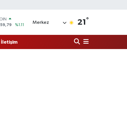
°
AR
21
Merkez
7436
%0.18
O
2510
%0.32
İletişim
RLİN
811
%0.38
M ALTIN
0.55
%0.03
T100
79
%-14
COIN
959,79
%1.11