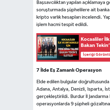
Başsavcılıktan yapılan açıklamaya g
soruşturmada şüphelilere ait banka h
kripto varlık hesapları incelendi. Y
işlem hacmi tespit edildi.
Kocaaliler İl
Bakan Tekin’e
İçeriği Görünt
7 İlde Eş Zamanlı Operasyon
Elde edilen bulgular doğrultusund
Adana, Antalya, Denizli, Isparta, 
gerçekleştirildi. Burdur İl Jandarm
operasyonlarda 9 şüpheli gözaltına 