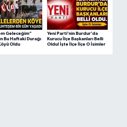
em Geleceğim”
Yeni Parti’nin Burdur’da
in Bu Haftaki Durağı
Kurucu İlçe Başkanları Belli
Köyü Oldu
Oldu! İşte İlçe İlçe O İsimler