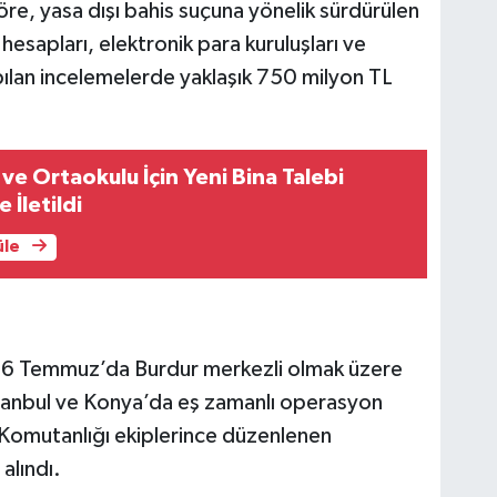
öre, yasa dışı bahis suçuna yönelik sürdürülen
esapları, elektronik para kuruluşları ve
apılan incelemelerde yaklaşık 750 milyon TL
k ve Ortaokulu İçin Yeni Bina Talebi
 İletildi
üle
a 6 Temmuz’da Burdur merkezli olmak üzere
İstanbul ve Konya’da eş zamanlı operasyon
a Komutanlığı ekiplerince düzenlenen
alındı.