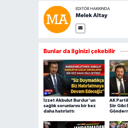
EDITÖR HAKKINDA
Melek Altay
Bunlar da ilginizi çekebilir
İzzet Akbulut Burdur'un
AK Parti
sağlık sorunlarını bir kez
Şiir Gib
daha hatırlattı
Gönder