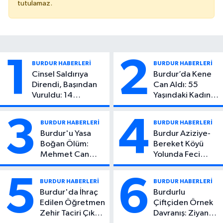
tutulamaz.
1
2
BURDUR HABERLERİ
BURDUR HABERLERİ
Cinsel Saldırıya
Burdur’da Kene
Direndi, Başından
Can Aldı: 55
Vuruldu: 14
Yaşındaki Kadın
Yaşındaki Çocuktan
Hayatını Kaybetti
Kötü Haber!
3
4
BURDUR HABERLERİ
BURDUR HABERLERİ
Burdur'u Yasa
Burdur Aziziye-
Boğan Ölüm:
Bereket Köyü
Mehmet Can
Yolunda Feci
Atıcı Genç Yaşta
Kaza: 1 Ölü, 2
Yaşamını Yitirdi
Yaralı
5
6
BURDUR HABERLERİ
BURDUR HABERLERİ
Burdur'da İhraç
Burdurlu
Edilen Öğretmen
Çiftçiden Örnek
Zehir Taciri Çıktı:
Davranış: Ziyan