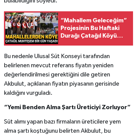
bulabildiğini söyledi.
“Mahallem Geleceğim”
Projesinin Bu Haftaki
Durağı Çatağıl Köyü
Oldu
Bu nedenle Ulusal Süt Konseyi tarafından
belirlenen mevcut referans fiyatın yeniden
değerlendirilmesi gerektiğini dile getiren
Akbulut, açıklanan fiyatın piyasanın gerisinde
kaldığını vurguladı.
“Yemi Benden Alma Şartı Üreticiyi Zorluyor”
Süt alımı yapan bazı firmaların üreticilere yem
alma şartı koştuğunu belirten Akbulut, bu