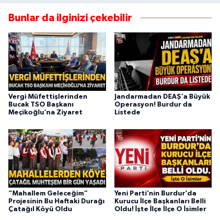
Bunlar da ilginizi çekebilir
Vergi Müfettişlerinden
Jandarmadan DEAŞ’a Büyük
Bucak TSO Başkanı
Operasyon! Burdur da
Meçikoğlu’na Ziyaret
Listede
“Mahallem Geleceğim”
Yeni Parti’nin Burdur’da
Projesinin Bu Haftaki Durağı
Kurucu İlçe Başkanları Belli
Çatağıl Köyü Oldu
Oldu! İşte İlçe İlçe O İsimler