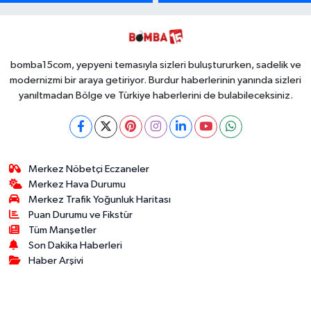
Binlerce
Olmasın Diye
Kullanımlık Zehir
Ücretsiz Yaptı!
Ele Geçirildi!
İsteyen İstediği
Kadar
Toplayabilecek
bomba15com, yepyeni temasıyla sizleri buluştururken, sadelik ve
modernizmi bir araya getiriyor. Burdur haberlerinin yanında sizleri
yanıltmadan Bölge ve Türkiye haberlerini de bulabileceksiniz.
Merkez Nöbetçi Eczaneler
Merkez Hava Durumu
Merkez Trafik Yoğunluk Haritası
Puan Durumu ve Fikstür
Tüm Manşetler
Son Dakika Haberleri
Haber Arşivi