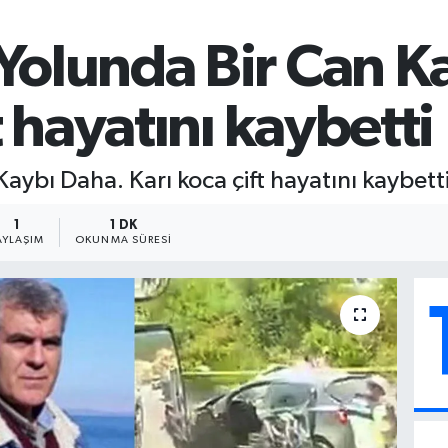
Yolunda Bir Can K
t hayatını kaybetti
ybı Daha. Karı koca çift hayatını kaybett
1
1 DK
AYLAŞIM
OKUNMA SÜRESI