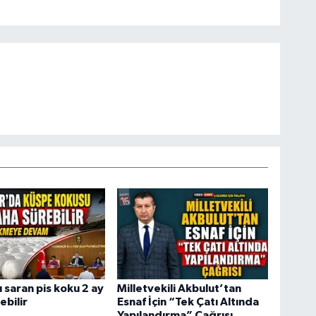
 saran pis koku 2 ay
Milletvekili Akbulut’tan
ebilir
Esnaf İçin “Tek Çatı Altında
Yapılandırma” Çağrısı