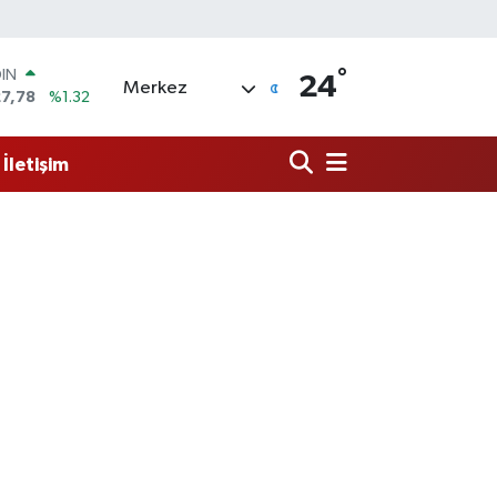
°
R
24
Merkez
894
%0.08
O
398
%-0.02
İletişim
İN
81
%0.16
 ALTIN
.83
%4.44
100
3
%11
OIN
27,78
%1.32