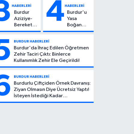
3
4
Yaşındaki
Hayatını
HABERLERİ
HABERLERİ
Çocuktan
Kaybetti
Burdur
Burdur'u
Kötü Haber!
Aziziye-
Yasa
Bereket
Boğan
Köyü
Ölüm:
Yolunda
Mehmet
5
BURDUR HABERLERİ
Feci Kaza:
Can Atıcı
Burdur'da İhraç Edilen Öğretmen
1 Ölü, 2
Genç
Zehir Taciri Çıktı: Binlerce
Yaralı
Yaşta
Kullanımlık Zehir Ele Geçirildi!
Yaşamını
Yitirdi
6
BURDUR HABERLERİ
Burdurlu Çiftçiden Örnek Davranış:
Ziyan Olmasın Diye Ücretsiz Yaptı!
İsteyen İstediği Kadar
Toplayabilecek