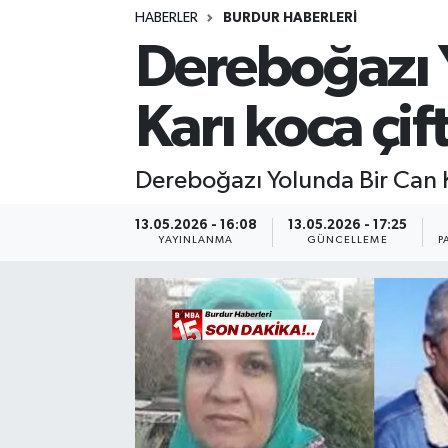
HABERLER
BURDUR HABERLERİ
Siyasetçi
Dereboğazı 
Spor
Karı koca çif
Tebrik
Dereboğazı Yolunda Bir Can Ka
Türkiye
13.05.2026 - 16:08
13.05.2026 - 17:25
YAYINLANMA
GÜNCELLEME
P