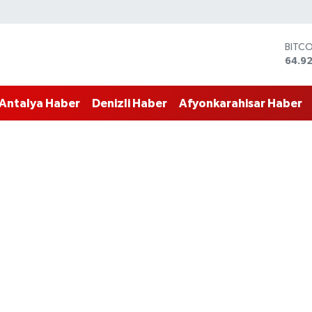
DOLA
47,5
EUR
55,0
Antalya Haber
Denizli Haber
Afyonkarahisar Haber
STERL
64,15
GRAM
6508
BİST
13.70
BITC
64.9