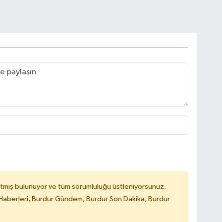
tmiş bulunuyor ve tüm sorumluluğu üstleniyorsunuz.
Haberleri, Burdur Gündem, Burdur Son Dakika, Burdur