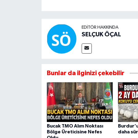
EDITÖR HAKKINDA
SELÇUK ÖÇAL
Bunlar da ilginizi çekebilir
Bucak TMO Alım Noktası
Burdur'u
Bölge Üreticisine Nefes
daha sür
Oldu