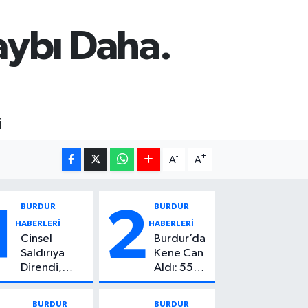
aybı Daha.
i
-
+
A
A
BURDUR
BURDUR
1
2
HABERLERİ
HABERLERİ
Cinsel
Burdur’da
Saldırıya
Kene Can
Direndi,
Aldı: 55
Başından
Yaşındaki
Vuruldu: 14
Kadın
BURDUR
BURDUR