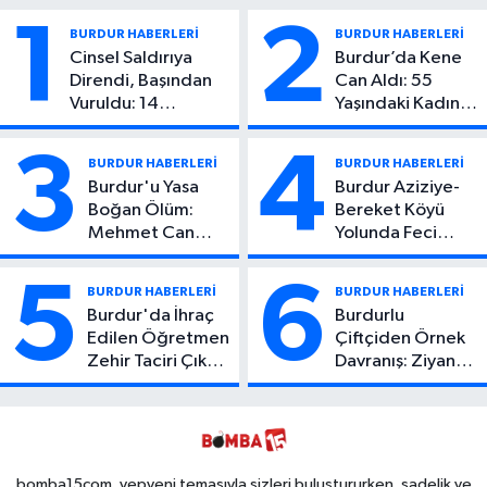
1
2
BURDUR HABERLERİ
BURDUR HABERLERİ
Cinsel Saldırıya
Burdur’da Kene
Direndi, Başından
Can Aldı: 55
Vuruldu: 14
Yaşındaki Kadın
Yaşındaki Çocuktan
Hayatını Kaybetti
Kötü Haber!
3
4
BURDUR HABERLERİ
BURDUR HABERLERİ
Burdur'u Yasa
Burdur Aziziye-
Boğan Ölüm:
Bereket Köyü
Mehmet Can
Yolunda Feci
Atıcı Genç Yaşta
Kaza: 1 Ölü, 2
Yaşamını Yitirdi
Yaralı
5
6
BURDUR HABERLERİ
BURDUR HABERLERİ
Burdur'da İhraç
Burdurlu
Edilen Öğretmen
Çiftçiden Örnek
Zehir Taciri Çıktı:
Davranış: Ziyan
Binlerce
Olmasın Diye
Kullanımlık Zehir
Ücretsiz Yaptı!
Ele Geçirildi!
İsteyen İstediği
Kadar
Toplayabilecek
bomba15com, yepyeni temasıyla sizleri buluştururken, sadelik ve