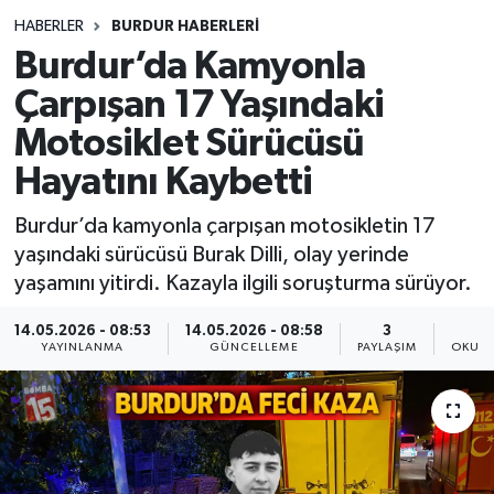
HABERLER
BURDUR HABERLERİ
Siyasetçi
Burdur’da Kamyonla
Spor
Çarpışan 17 Yaşındaki
Motosiklet Sürücüsü
Tebrik
Hayatını Kaybetti
Türkiye
Burdur’da kamyonla çarpışan motosikletin 17
yaşındaki sürücüsü Burak Dilli, olay yerinde
yaşamını yitirdi. Kazayla ilgili soruşturma sürüyor.
14.05.2026 - 08:53
14.05.2026 - 08:58
3
YAYINLANMA
GÜNCELLEME
PAYLAŞIM
OKUNM