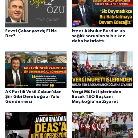
Fevzi Çakar yazdı; El Ne
İzzet Akbulut Burdur'un
Der?
sağlık sorunlarını bir kez
daha hatırlattı
AK Partili Vekil Zabun’dan
Vergi Müfettişlerinden
Şiir Gibi Dereboğazı Yolu
Bucak TSO Başkanı
Göndermesi
Meçikoğlu’na Ziyaret